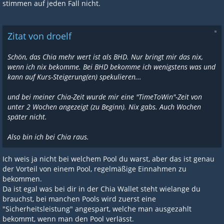
Das ist so gravierend das ich BHD/Signa nach einer Woche wieder
stimmen auf jeden Fall nicht.
aufgegeben habe. In Realität hatte ich nur ca die Hälfte des
calculator bekommen. Ich weiß nicht wie viel die Gebühren
gefressen hatten bzw vermute ich das meine Effektive Kapazität
Zitat von droelf
nie bei 100% angekommen ist.
Schön, das Chia mehr wert ist als BHD. Nur bringt mir das nix,
Bhd plotten geht mit einer Gaming GPU so schnell wie die Platte
wenn ich nix bekomme. Bei BHD bekomme ich wenigstens was und
schreiben kann.
kann auf Kurs-Steigerung(en) spekulieren...
Für 2 parallel Chia Plots brauch ich 60 Minuten mit 10900X,
970evo plus und RAM disk.
und bei meiner Chia-Zeit wurde mir eine "TimeToWin"-Zeit von
unter 2 Wochen angezeigt (zu Beginn). Nix gabs. Auch Wochen
später nicht.
Also bin ich bei Chia raus.
Ich weis ja nicht bei welchem Pool du warst, aber das ist genau
der Vorteil von einem Pool, regelmäßige Einnahmen zu
bekommen.
Da ist egal was bei dir in der Chia Wallet steht wielange du
brauchst, bei manchen Pools wird zuerst eine
"Sicherheitsleistung" angespart, welche man ausgezahlt
bekommt, wenn man den Pool verlässt.