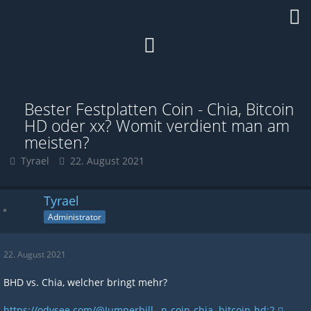
Bester Festplatten Coin - Chia, Bitcoin
HD oder xx? Womit verdient man am
meisten?
Tyrael
22. August 2021
Tyrael
Administrator
22. August 2021
BHD vs. Chia, welcher bringt mehr?
https://odysee.com/@Jumperbill…n-coin-chia,-bitcoin-hd:2