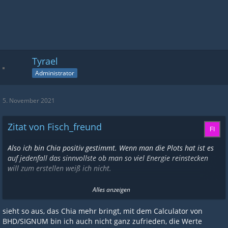
Tyrael
Administrator
5. November 2021
Zitat von Fisch_freund
Also ich bin Chia positiv gestimmt. Wenn man die Plots hat ist es
auf jedenfall das sinnvollste ob man so viel Energie reinstecken
will zum erstellen weiß ich nicht.
für 10TiB
Alles anzeigen
Bhd/ Signa sind einfach nur 4,89$
Chia ist 14,20$
sieht so aus, das Chia mehr bringt, mit dem Calculator von
BHD/SIGNUM bin ich auch nicht ganz zufrieden, die Werte