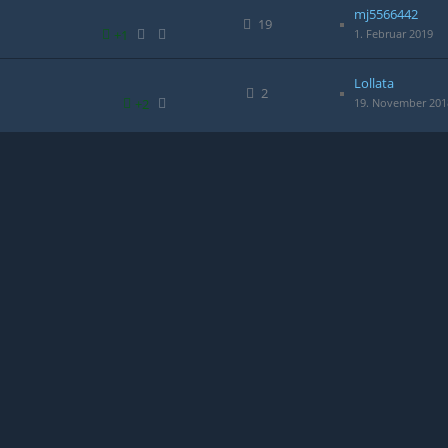
mj5566442
19
+1
1. Februar 2019
Lollata
2
+2
19. November 201