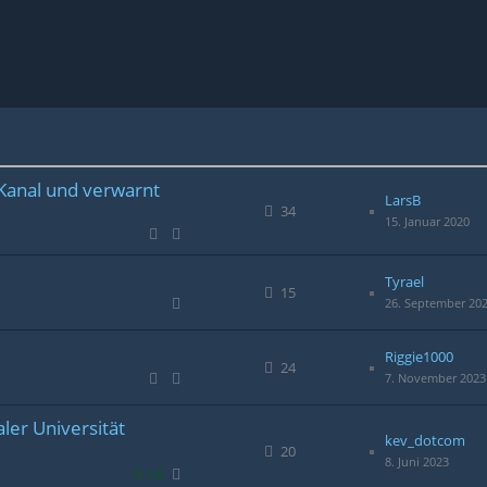
Kanal und verwarnt
LarsB
34
15. Januar 2020
Tyrael
15
26. September 20
Riggie1000
24
7. November 2023
aler Universität
kev_dotcom
20
8. Juni 2023
+3