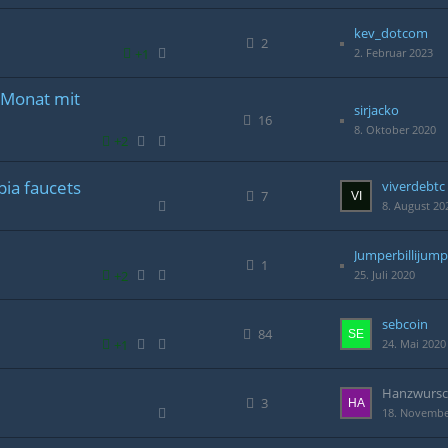
kev_dotcom
2
+1
2. Februar 2023
/Monat mit
sirjacko
16
8. Oktober 2020
+2
pia faucets
viverdebtc
7
8. August 20
Jumperbillijump
1
+2
25. Juli 2020
sebcoin
84
+1
24. Mai 2020
Hanzwursc
3
18. Novembe