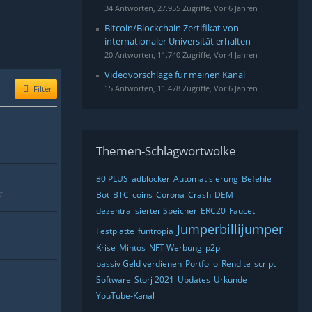
34 Antworten, 27.955 Zugriffe, Vor 6 Jahren
Bitcoin/Blockchain Zertifikat von
internationaler Universität erhalten
20 Antworten, 11.740 Zugriffe, Vor 4 Jahren
Videovorschläge für meinen Kanal
15 Antworten, 11.478 Zugriffe, Vor 6 Jahren
Filter
Themen-Schlagwortwolke
80 PLUS
adblocker
Automatisierung
Befehle
21
Bot
BTC
coins
Corona
Crash
DEM
dezentralisierter Speicher
ERC20
Faucet
Jumperbillijumper
Festplatte
funtropia
Krise
Mintos
NFT Werbung
p2p
passiv Geld verdienen
Portfolio
Rendite
script
Software
Storj 2021
Updates
Urkunde
YouTube-Kanal