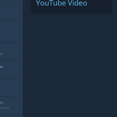
YouTube Video
20
er
ht
r 2019