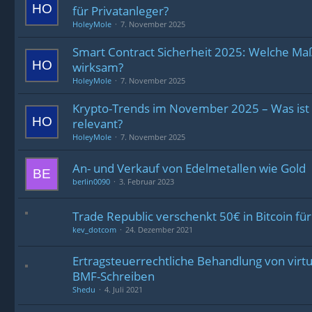
für Privatanleger?
HoleyMole
7. November 2025
Smart Contract Sicherheit 2025: Welche Ma
wirksam?
HoleyMole
7. November 2025
Krypto-Trends im November 2025 – Was ist 
relevant?
HoleyMole
7. November 2025
An- und Verkauf von Edelmetallen wie Gold
berlin0090
3. Februar 2023
Trade Republic verschenkt 50€ in Bitcoin f
kev_dotcom
24. Dezember 2021
Er­trag­steu­er­recht­li­che Be­hand­lung von vir­t
BMF-Schrei­ben
Shedu
4. Juli 2021