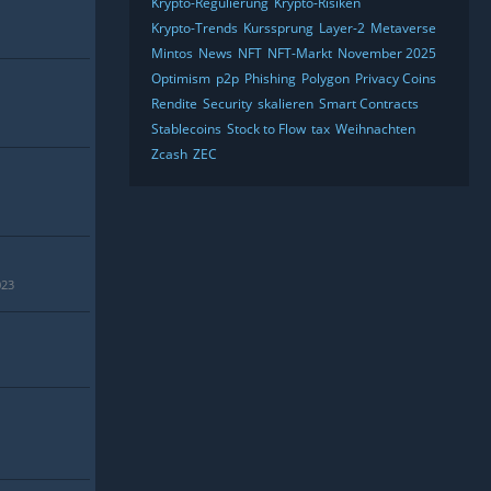
Krypto-Regulierung
Krypto-Risiken
Krypto-Trends
Kurssprung
Layer-2
Metaverse
Mintos
News
NFT
NFT-Markt
November 2025
Optimism
p2p
Phishing
Polygon
Privacy Coins
Rendite
Security
skalieren
Smart Contracts
Stablecoins
Stock to Flow
tax
Weihnachten
Zcash
ZEC
023