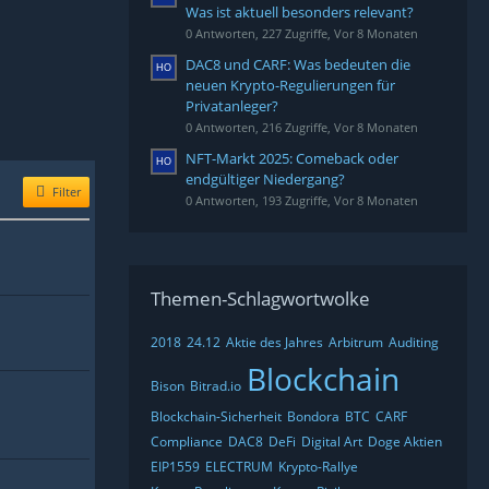
Was ist aktuell besonders relevant?
0 Antworten, 227 Zugriffe, Vor 8 Monaten
DAC8 und CARF: Was bedeuten die
neuen Krypto-Regulierungen für
Privatanleger?
0 Antworten, 216 Zugriffe, Vor 8 Monaten
NFT-Markt 2025: Comeback oder
endgültiger Niedergang?
Filter
0 Antworten, 193 Zugriffe, Vor 8 Monaten
Themen-Schlagwortwolke
2018
24.12
Aktie des Jahres
Arbitrum
Auditing
Blockchain
Bison
Bitrad.io
Blockchain-Sicherheit
Bondora
BTC
CARF
Compliance
DAC8
DeFi
Digital Art
Doge Aktien
EIP1559
ELECTRUM
Krypto-Rallye