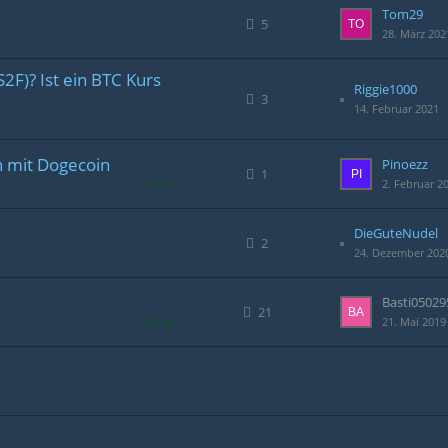
Tom29
5
28. März 202
S2F)? Ist ein BTC Kurs
Riggie1000
3
14. Februar 2021
h mit Dogecoin
Pinoezz
1
+1
2. Februar 2
DieGuteNudel
2
24. Dezember 202
Basti05029
21
+2
21. Mai 2019