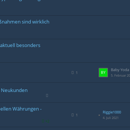
ßnahmen sind wirklich
aktuell besonders
Baby Yoda
1
5. Februar 2
ür Neukunden
u­el­len Wäh­run­gen -
Riggie1000
1
4. Juli 2021
+2