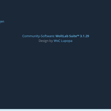
gen
Community-Software:
WoltLab Suite™ 3.1.29
Design by
WsC Lupopa