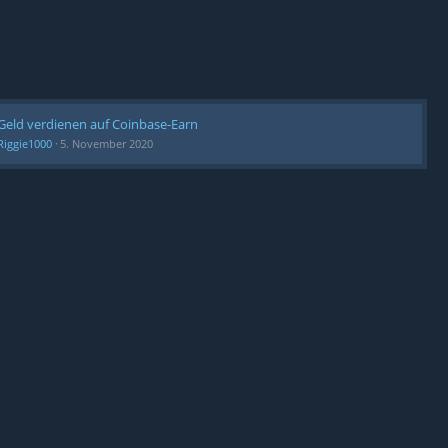
Geld verdienen auf Coinbase-Earn
Riggie1000
5. November 2020