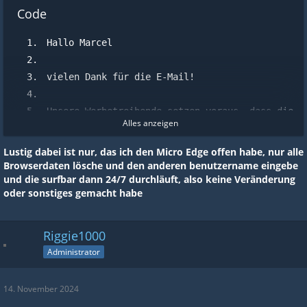
Code
Hallo Marcel
vielen Dank für die E-Mail!
Unsere Werbetreibende setzen voraus, dass die 
Alles anzeigen
beworbenen Seiten
vollständig geladen werden. und bei dem Link 
Lustig dabei ist nur, das ich den Micro Edge offen habe, nur alle
wurden die Seiten
Browserdaten lösche und den anderen benutzername eingebe
wiederholt nicht oder richtig geladen. Kannst 
und die surfbar dann 24/7 durchläuft, also keine Veränderung
Du uns mitteilen, ob die
oder sonstiges gemacht habe
Surfbar über einen Browser mit Addon verwende
t wurde oder ob es
Riggie1000
Verbindungsprobleme gab?
Administrator
Beste Grüße
Matthias Schulte
14. November 2024