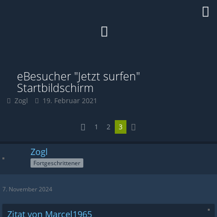
eBesucher "Jetzt surfen"
Startbildschirm
Zogl
19. Februar 2021
1
2
3
Zogl
Fortgeschrittener
7. November 2024
Zitat von Marcel1965