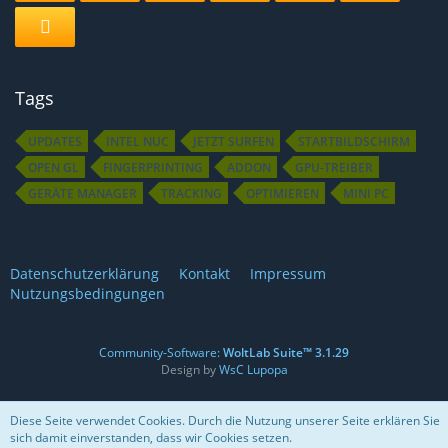
Tags
UPDATES
INTEL NUC
JETZT SURFEN
STARTBILDSCHIRM
OPEN GL
FINGERPRINTING
ADDON
GPU-TREIBER
GERÄTE MANAGER
TRACKING
OPTIMIEREN
MINI PC
Datenschutzerklärung
Kontakt
Impressum
Nutzungsbedingungen
Community-Software:
WoltLab Suite™ 3.1.29
Design by
WsC Lupopa
Diese Seite verwendet Cookies. Durch die Nutzung unserer Seite erklären Sie
sich damit einverstanden, dass wir Cookies setzen.