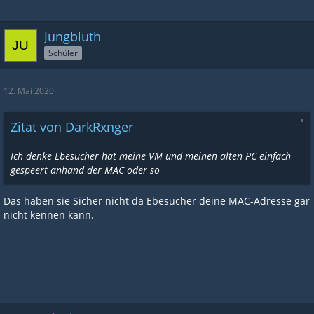
Ich denke Ebesucher hat meine VM und meinen alten PC einfach
gespeert anhand der MAC oder so. Ich installiere später mal
Jungbluth
Windows neu und teste dann, ob es das Problem löst.
Schüler
Lg
12. Mai 2020
Zitat von DarkRxnger
Ich denke Ebesucher hat meine VM und meinen alten PC einfach
gespeert anhand der MAC oder so
Das haben sie Sicher nicht da Ebesucher deine MAC-Adresse gar
nicht kennen kann.