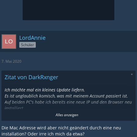
LordAnnie
Schüler
7. Mai 2020
Zitat von DarkRxnger
Ich möchte mal ein kleines Update liefern.
Es ist unglaublich komisch, was mit meinem Account passiert ist.
Auf beiden PC's habe ich bereits eine neue IP und den Browser neu
installiert.
Weiterhin gehen die Surfbars garnicht.
Alles anzeigen
Aus Spaß habe ich heute eine Surfbar auf meinem HeimPC
Die Mac Adresse wird aber nicht geändert durch eine neu
gestartet und naja, was soll ich sagen.. Sie funktioniert..
installation? Oder irre ich mich da etwa?