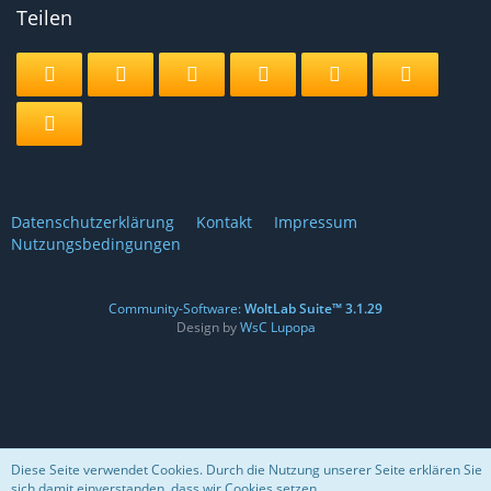
Teilen
Datenschutzerklärung
Kontakt
Impressum
Nutzungsbedingungen
Community-Software:
WoltLab Suite™ 3.1.29
Design by
WsC Lupopa
Diese Seite verwendet Cookies. Durch die Nutzung unserer Seite erklären Sie
sich damit einverstanden, dass wir Cookies setzen.