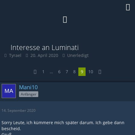
Interesse an Luminati
Tyrael
20. April 2020
Unerledigt
1
…
6
7
8
9
10
Mani10
Anfänger
14. September 2020
Sorry Leute, ich kümmere mich später darum. Ich gebe dann
bescheid.
Gruß