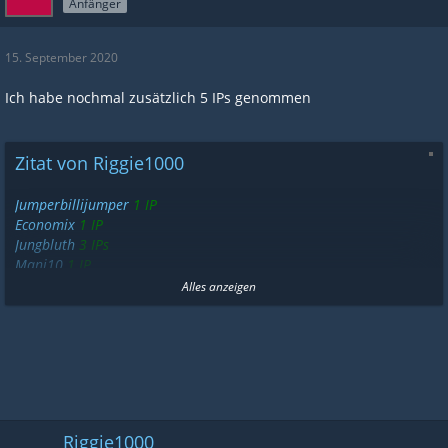
Anfänger
15. September 2020
Ich habe nochmal zusätzlich 5 IPs genommen
Zitat von Riggie1000
Jumperbillijumper
1 IP
Economix
1 IP
Jungbluth
3 IPs
Mani10
1 IP
Nazir786
10 IPs
Alles anzeigen
CrazyJim
1 IP
Tyrael
max. 10 IPs
eleven
2 IPs
matze199
1 IP
X360X
6
IP
Basti050295
2 IPs
Riggie1000
bernd
2 IPs