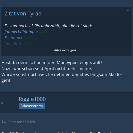
Zitat von Tyrael
Es sind noch 11 IPs unbezahlt, alle die rot sind:
Jumperbillijumper
1 IP
Economix
1 IP
Jungbluth
3 IPs
Mani10
1 IP
Alles anzeigen
Nazir786
10 IPs
CrazyJim
1 IP
Hast du denn schon in den Moneypool eingezahlt?
Tyrael
max. 10 IPs
Nazir war schon seid April nicht mehr online.
eleven
2 IPs
Würde sonst noch welche nehmen damit es langsam Mal los
matze199
1 IP
geht.
X360X
1 IP
Basti050295
2 IPs
bernd
2 IPs
Riggie1000
Max2412
6 IPs
Administrator
achimsen
5 IPs
Simsala4664
5 IPs
14. September 2020
Mani10
ich konnte bisher deinen Discord Namen nicht finden,
magst du mir den hier schreiben oder einfach per PN, pls?