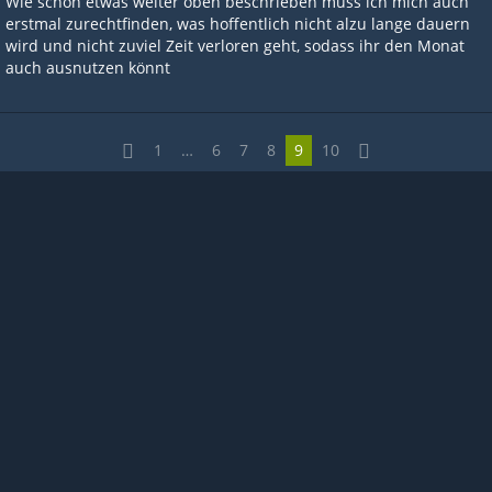
Wie schon etwas weiter oben beschrieben muss ich mich auch
erstmal zurechtfinden, was hoffentlich nicht alzu lange dauern
wird und nicht zuviel Zeit verloren geht, sodass ihr den Monat
auch ausnutzen könnt
1
…
6
7
8
9
10