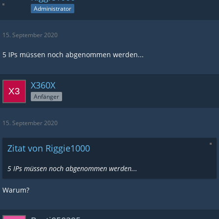
Max2412
6 IPs
Administrator
achimsen
5 IPs
Simsala4664
5 IPs
15. September 2020
5 IPs müssen noch abgenommen werden...
X360X
Anfänger
15. September 2020
Zitat von Riggie1000
5 IPs müssen noch abgenommen werden...
Warum?