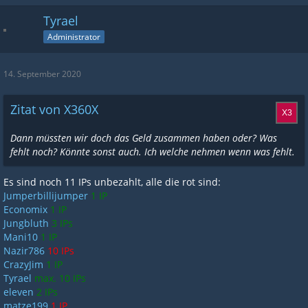
Tyrael
Administrator
14. September 2020
Zitat von X360X
Dann müssten wir doch das Geld zusammen haben oder? Was
fehlt noch? Könnte sonst auch. Ich welche nehmen wenn was fehlt.
Es sind noch 11 IPs unbezahlt, alle die rot sind:
Jumperbillijumper
1 IP
Economix
1 IP
Jungbluth
3 IPs
Mani10
1 IP
Nazir786
10 IPs
CrazyJim
1 IP
Tyrael
max. 10 IPs
eleven
2 IPs
matze199
1 IP