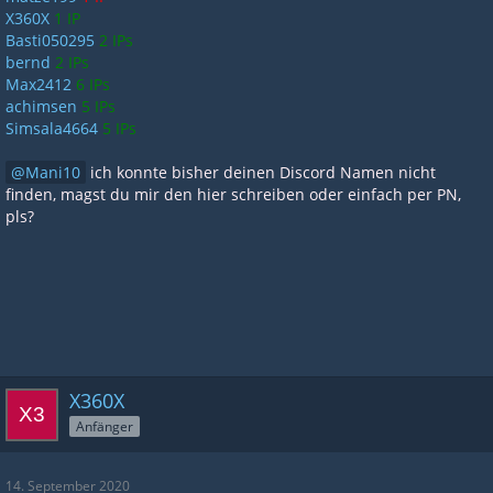
X360X
1 IP
Basti050295
2 IPs
bernd
2 IPs
Max2412
6 IPs
achimsen
5 IPs
Simsala4664
5 IPs
Mani10
ich konnte bisher deinen Discord Namen nicht
finden, magst du mir den hier schreiben oder einfach per PN,
pls?
X360X
Anfänger
14. September 2020