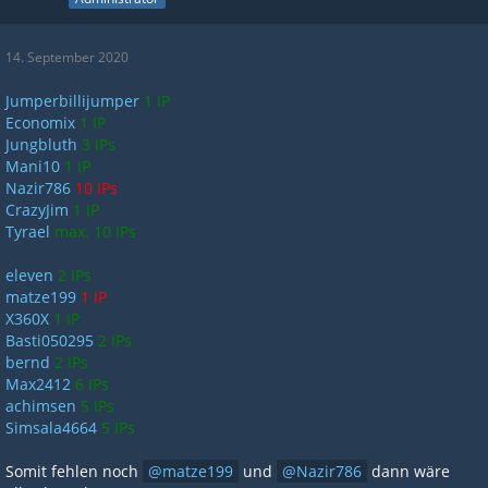
14. September 2020
Jumperbillijumper
1 IP
Economix
1 IP
Jungbluth
3 IPs
Mani10
1 IP
Nazir786
10 IPs
CrazyJim
1 IP
Tyrael
max. 10 IPs
eleven
2 IPs
matze199
1 IP
X360X
1 IP
Basti050295
2 IPs
bernd
2 IPs
Max2412
6 IPs
achimsen
5 IPs
Simsala4664
5 IPs
Somit fehlen noch
matze199
und
Nazir786
dann wäre