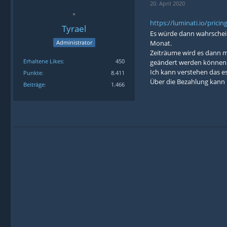
20. April 2020
https://luminati.io/pricin
Tyrael
Es würde dann wahrscheinl
Administrator
Monat.
Zeiträume wird es dann m
Erhaltene Likes
450
geändert werden können
Ich kann verstehen das es
Punkte
8.411
Über die Bezahlung kan
Beiträge
1.466