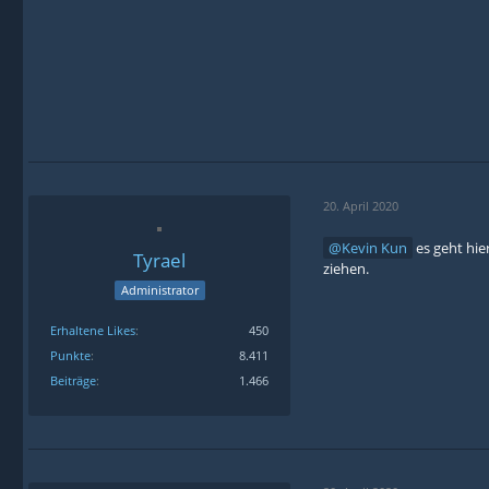
20. April 2020
Kevin Kun
es geht hie
Tyrael
ziehen.
Administrator
Erhaltene Likes
450
Punkte
8.411
Beiträge
1.466