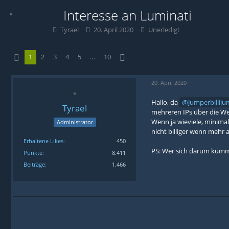
Interesse an Luminati
Tyrael
20. April 2020
Unerledigt
1
2
3
4
5
…
10
20. April 2020
Hallo, da
Jumperbillij
Tyrael
mehreren IPs über die Web
Wenn ja wieviele, minima
Administrator
nicht billiger wenn mehr 
Erhaltene Likes
450
PS: Wer sich darum kümme
Punkte
8.411
Beiträge
1.466