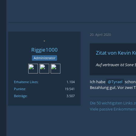
20. April 2020
Riggie1000
Zitat von Kevin 
Administrator
Auf vertrauen ist Sone
Ich habe
Tyrael
schon 
Erhaltene Likes
1.104
Bezahlung gut. Vor zwei T
Punkte
19.541
Beiträge
3.507
Die 50 wichtigsten Links
Viele passive Einkommens