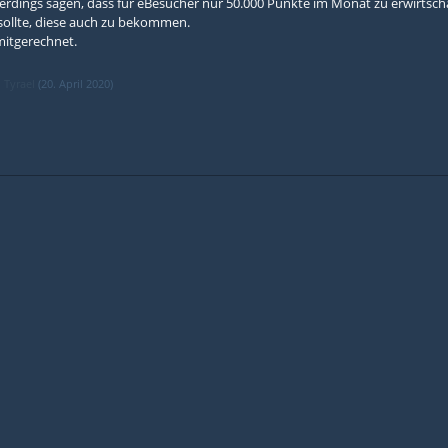
erdings sagen, dass für eBesucher nur 50.000 Punkte im Monat zu erwirtsch
sollte, diese auch zu bekommen.
mitgerechnet.
n
Tyrael
(
20. April 2020
)