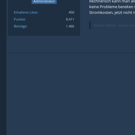
Rechnerisch kann man all
Administrator
keine Probleme bereiten 
Stromkosten, jetzt nicht 
Erhaltene Likes
450
Punkte
8.411
Einmal editiert, zuletzt vo
Beiträge
1.466