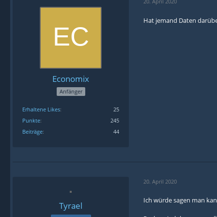
20. April 2020
Hat jemand Daten darüber 
Economix
Anfänger
Erhaltene Likes
25
Punkte
245
Beiträge
44
20. April 2020
Ich würde sagen man kann
Tyrael