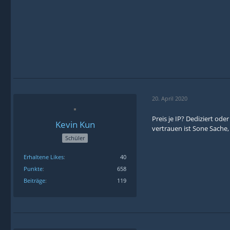
20. April 2020
Preis je IP? Dediziert od
Kevin Kun
vertrauen ist Sone Sache
Schüler
Erhaltene Likes
40
Punkte
658
Beiträge
119