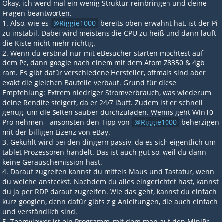
Okay, ich werd mal ein wenig Struktur reinbringen und deine
Fragen beantworten.
1. Also, wie es
Riggie1000
bereits oben erwähnt hat, ist der Pi
zu instabil. Dabei wird meistens die CPU zu heiß und dann läuft
die Kiste nicht mehr richtig.
2. Wenn du erstmal nur mit eBesucher starten möchtest auf
dem Pc, dann google nach einem mit dem Atom Z8350 & 4gb
ram. Es gibt dafür verschiedene Hersteller, oftmals sind aber
exakt die gleichen Bauteile verbaut. Grund für diese
Empfehlung: Extrem niedriger Stromverbrauch, was wiederum
deine Rendite steigert, da er 24/7 läuft. Zudem ist er schnell
genug, um die Seiten sauber durchzuladen. Wenns geht Win10
Pro nehmen - ansonsten den Tipp von
Riggie1000
beherzigen
mit der billigen Lizenz von eBay.
3. Gekühlt wird bei den dingern passiv, da es sich eigentlich um
tablet Prozessoren handelt. Das ist auch gut so, weil du dann
keine Geräuschemission hast.
4. Darauf zugreifen kannst du mittels Maus und Tastatur, wenn
du welche ansteckst. Nachdem du alles eingerichtet hast, kannst
du ja per RDP darauf zugreifen. Wie das geht, kannst du einfach
kurz googlen, denn dafür gibts zig Anleitungen, die auch einfach
und verständlich sind.
5. Teamviewer ist ein Programm, mit dem man auf den MiniPc