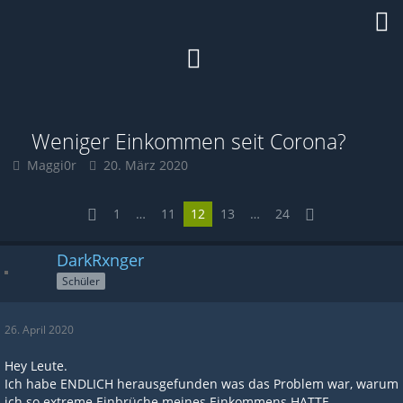
Weniger Einkommen seit Corona?
Maggi0r
20. März 2020
1
…
11
12
13
…
24
DarkRxnger
Schüler
26. April 2020
Hey Leute.
Ich habe ENDLICH herausgefunden was das Problem war, warum
ich so extreme Einbrüche meines Einkommens HATTE.