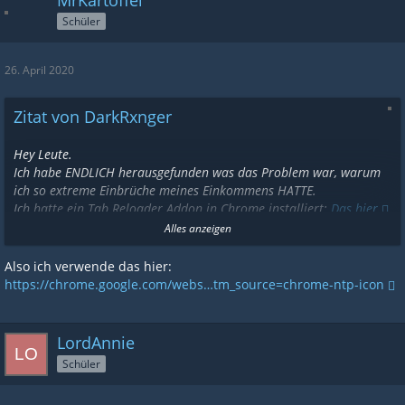
MrKartoffel
Schüler
26. April 2020
Zitat von DarkRxnger
Hey Leute.
Ich habe ENDLICH herausgefunden was das Problem war, warum
ich so extreme Einbrüche meines Einkommens HATTE.
Ich hatte ein Tab Reloader Addon in Chrome installiert:
Das hier
Und es auf 5 Minuten eingestellt. Dabei habe ich mir natürlich
Alles anzeigen
nichts gedacht, und es einfach laufen gelassen.
Dann habe ich heute aus Zufall mal das Addon nicht gestartet und
Also ich verwende das hier:
meine Punkte sind wieder ganz normal.. (Ich rede von einem
https://chrome.google.com/webs…tm_source=chrome-ntp-icon
Einbruch über 50%!!)
Akso meine Meinung, FINGER WEG von diesem Addon!
LordAnnie
Lg
Schüler