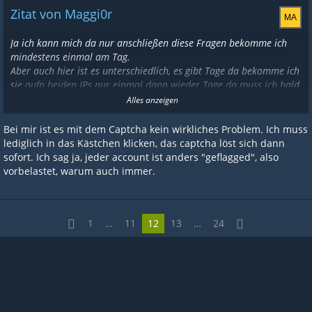
Zitat von Maggi0r
Ja ich kann mich da nur anschließen diese Fragen bekomme ich
mindestens einmal am Tag.
Aber auch hier ist es unterschiedlich, es gibt Tage da bekomme ich
sie aufn beiden IPs nur einmal dann wieder Tage da muss ich bald
alle 3 Stunden sorry für den Ausdruck "diese dämlichen Fragen"
Alles anzeigen
beantworten wobei die Fragen nicht mal das Problem sind
sondern eher die Captachs die meistens es im dritten oder vierten
Bei mir ist es mit dem Captcha kein wirkliches Problem. Ich muss
Anlauf dann richtig sind.
lediglich in das Kästchen klicken, das captcha löst sich dann
sofort. Ich sag ja, jeder account ist anders "geflagged", also
Was ich aber festgestellt habe ist dass der Brave Browser
vorbelastet, warum auch immer.
Ressourcen schonender als Chrome ist. Obwohl auf der selben
Engine basiert.
1
…
11
12
13
…
24
Bezüglich der Einnahmen sieht es bei mir so aus dass ich auf
beiden IPs jeweils 5 Bars habe und so im Schnitt auf 2600 Punkte
komme.
MFG Maggi