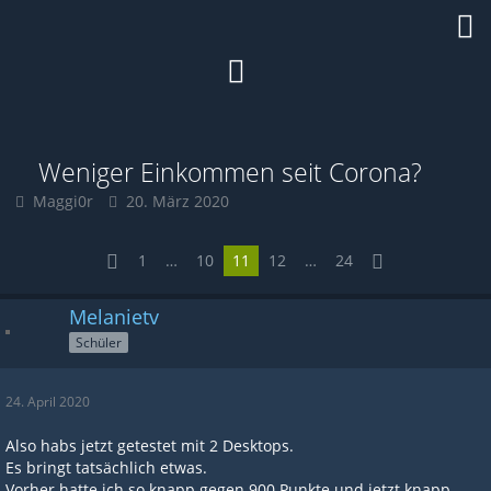
Weniger Einkommen seit Corona?
Maggi0r
20. März 2020
1
…
10
11
12
…
24
Melanietv
Schüler
24. April 2020
Also habs jetzt getestet mit 2 Desktops.
Es bringt tatsächlich etwas.
Vorher hatte ich so knapp gegen 900 Punkte und jetzt knapp