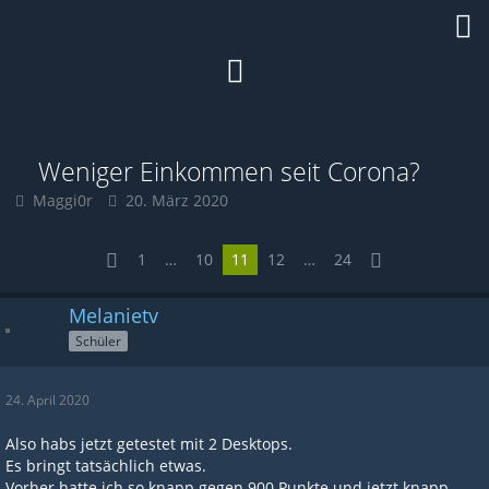
Weniger Einkommen seit Corona?
Maggi0r
20. März 2020
1
…
10
11
12
…
24
Melanietv
Schüler
24. April 2020
Also habs jetzt getestet mit 2 Desktops.
Es bringt tatsächlich etwas.
Vorher hatte ich so knapp gegen 900 Punkte und jetzt knapp