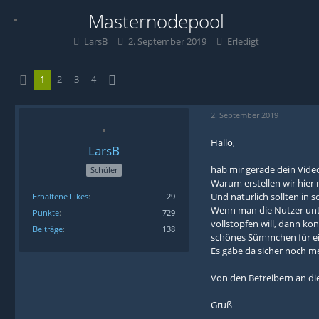
Masternodepool
LarsB
2. September 2019
Erledigt
1
2
3
4
2. September 2019
Hallo,
LarsB
hab mir gerade dein Vide
Schüler
Warum erstellen wir hier
Und natürlich sollten in s
Erhaltene Likes
29
Wenn man die Nutzer unte
Punkte
729
vollstopfen will, dann kö
Beiträge
138
schönes Sümmchen für ei
Es gäbe da sicher noch m
Von den Betreibern an die 
Gruß