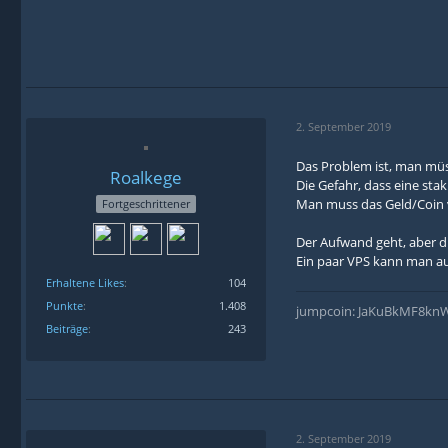
2. September 2019
Das Problem ist, man mü
Roalkege
Die Gefahr, dass eine sta
Man muss das Geld/Coin 
Fortgeschrittener
Der Aufwand geht, aber di
Ein paar VPS kann man au
Erhaltene Likes
104
Punkte
1.408
jumpcoin: JaKuBkMF8k
Beiträge
243
2. September 2019