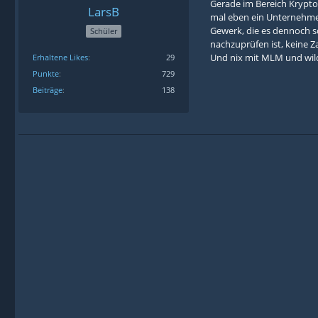
Gerade im Bereich Krypto
LarsB
mal eben ein Unternehmen
Gewerk, die es dennoch sc
Schüler
nachzuprüfen ist, keine 
Und nix mit MLM und wilde
Erhaltene Likes
29
Punkte
729
Beiträge
138