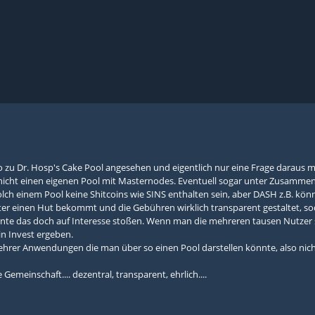
o zu Dr. Hosp's Cake Pool angesehen und eigentlich nur eine Frage daraus
 nicht einen eigenen Pool mit Masternodes. Eventuell sogar unter Zusammen
olch einem Pool keine Shitcoins wie SINS enthalten sein, aber DASH z.B. könn
r einen Hut bekommt und die Gebühren wirklich transparent gestaltet, soda
nnte das doch auf Interesse stoßen. Wenn man die mehreren tausen Nutzer si
n Invest ergeben.
ehrer Anwendungen die man über so einen Pool darstellen könnte, also ni
Gemeinschaft.... dezentral, transparent, ehrlich....