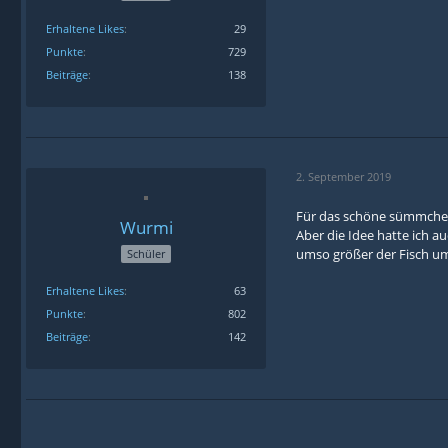
Erhaltene Likes
29
Punkte
729
Beiträge
138
2. September 2019
Für das schöne sümmchen
Wurmi
Aber die Idee hatte ich a
umso größer der Fisch ums
Schüler
Erhaltene Likes
63
Punkte
802
Beiträge
142