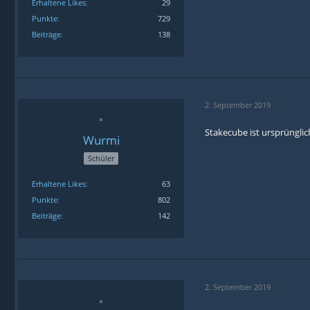
Erhaltene Likes
29
Punkte
729
Beiträge
138
2. September 2019
Stakecube ist ursprüngli
Wurmi
Schüler
Erhaltene Likes
63
Punkte
802
Beiträge
142
2. September 2019