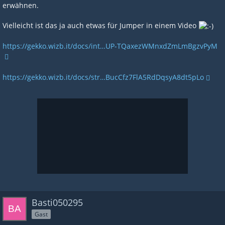
erwähnen.
Vielleicht ist das ja auch etwas für Jumper in einem Video
https://gekko.wizb.it/docs/int…UP-TQaxezWMnxdZmLmBgzvPyM
https://gekko.wizb.it/docs/str…BucCfz7FlA5RdDqsyA8dt5pLo
Basti050295
Gast