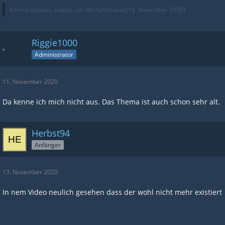
Einmal editiert, zuletzt von MichelArnaud (
18. November 2020
)
Riggie1000
Administrator
11. November 2020
Da kenne ich mich nicht aus. Das Thema ist auch schon sehr alt.
Herbst94
Anfänger
13. November 2020
In nem Video neulich gesehen dass der wohl nicht mehr existiert