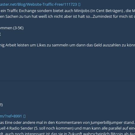
ster.net/Blog/Website-Traffic-Free/111723
r ein Traffic Exchange sondern bietet auch Minijobs (In Cent Beträgen) , die
en Sachen zu tun hat weiß ich nicht aber ist halt so...Zumindest für mich ist
ommen (3-5€)
g
nig Arbeit leisten um Likes zu sammeln um dann das Geld auszahlen zu könn
!)
om/?ref=8991
 das Eine oder andere mal in den Kommentaren von Jumperbillijumper stand
ktuell 4 Radio Sender (5. soll noch kommen) und man kann alle parallel auf 
 vlt. auch noch interessant ist das sie in Zukunft wahrscheinlich Bitcoin als