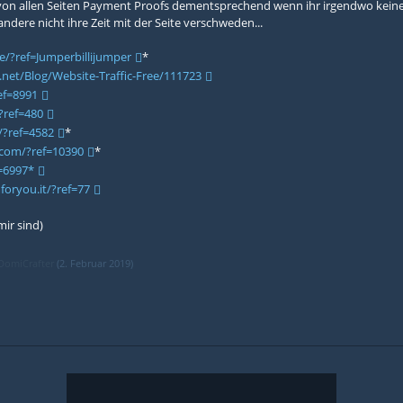
von allen Seiten Payment Proofs dementsprechend wenn ihr irgendwo keine 
ndere nicht ihre Zeit mit der Seite verschweden...
e/?ref=Jumperbillijumper
*
net/Blog/Website-Traffic-Free/111723
ef=8991
?ref=480
/?ref=4582
*
.com/?ref=10390
*
f=6997*
foryou.it/?ref=77
mir sind)
DomiCrafter
(
2. Februar 2019
)