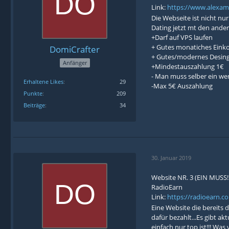
Link:
https://www.alexama
Die Webseite ist nicht nu
Dating jetzt mt den ander
+Darf auf VPS laufen
+ Gutes monatiches Eink
DomiCrafter
+ Gutes/modernes Desin
Anfänger
+Mindestauszahlung 1€
- Man muss selber ein we
Erhaltene Likes
29
-Max 5€ Auszahlung
Punkte
209
Beiträge
34
30. Januar 2019
Website NR. 3 (EIN MUSS!!
RadioEarn
Link:
https://radioearn.c
Eine Website die bereits
dafür bezahlt...Es gibt a
einfach nur top ist!!! Was