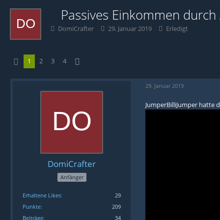
Passives Einkommen durch 
DomiCrafter
29. Januar 2019
Erledigt
1
2
3
4
29. Januar 2019
JumperBilliJumper hatte d
DomiCrafter
Anfänger
Erhaltene Likes
29
Punkte
209
Beiträge
34