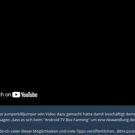
evor Jumperbillijumper sein Video dazu gemacht hatte damit beschäftigt de
sagen ,dass es sich beim "Android TV Box Farming" um eine Abwandlung d
ich vieler dieser Möglichkeiten und viele Tipps veröffentlichen...Bitte pos