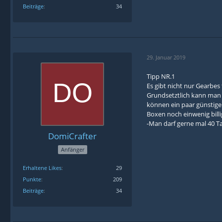
Beiträge
34
29. Januar 2019
Tipp NR.1
Es gibt nicht nur Gearbes 
Grundsetztlich kann man s
können ein paar günstige
Boxen noch einwenig billig
-Man darf gerne mal 40 
DomiCrafter
Anfänger
Erhaltene Likes
29
Punkte
209
Beiträge
34