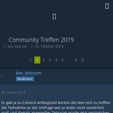
Community Treffen 2019
kev_dotcom
30. Oktober 2018
1
2
3
4
5
…
8
kev_dotcom
Moderator
30. Oktober 2018
Es gab ja zu Coinerd-Anfangszeit bereits die Idee sich zu treffen.
Die Teilnahme an der Umfrage war ja leider nicht sonderlich
groß und damals angepeilter Zeitraum würde jetzt verstreichen.