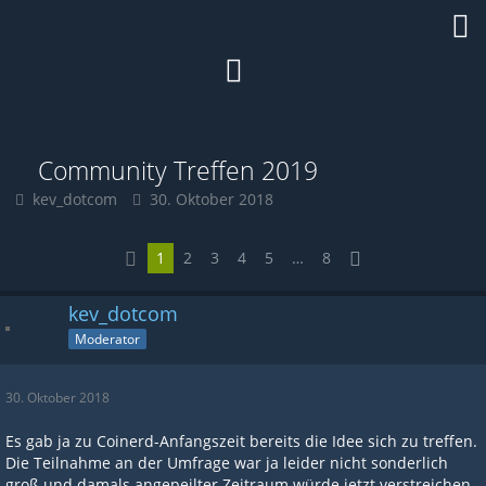
Community Treffen 2019
kev_dotcom
30. Oktober 2018
1
2
3
4
5
…
8
kev_dotcom
Moderator
30. Oktober 2018
Es gab ja zu Coinerd-Anfangszeit bereits die Idee sich zu treffen.
Die Teilnahme an der Umfrage war ja leider nicht sonderlich
groß und damals angepeilter Zeitraum würde jetzt verstreichen.