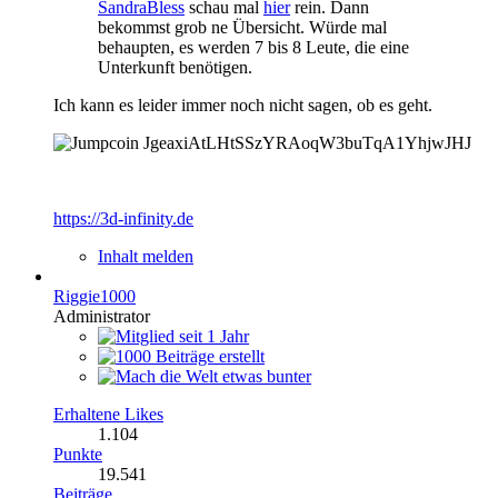
SandraBless
schau mal
hier
rein. Dann
bekommst grob ne Übersicht. Würde mal
behaupten, es werden 7 bis 8 Leute, die eine
Unterkunft benötigen.
Ich kann es leider immer noch nicht sagen, ob es geht.
JgeaxiAtLHtSSzYRAoqW3buTqA1YhjwJHJ
https://3d-infinity.de
Inhalt melden
Riggie1000
Administrator
Erhaltene Likes
1.104
Punkte
19.541
Beiträge