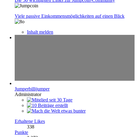
Die 50 wichtigsten Links zur Jumpcoin-Community
Viele passive Einkommensmöglichkeiten auf einen Blick
Inhalt melden
Jumperbillijumper
Administrator
Erhaltene Likes
338
Punkte