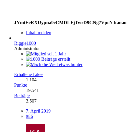
JYmtEeRXUypna9eCMDLFjTwrD9CNg7VpcN kanao
Inhalt melden
Riggie1000
Administrator
Erhaltene Likes
1.104
Punkte
19.541
Beiträge
3.507
7. April 2019
#86