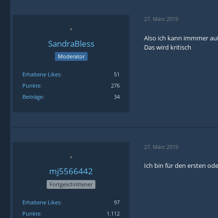
27. März 2019
Also ich kann immmer au
SandraBless
Das wird kritisch
Moderator
Erhaltene Likes
51
Punkte
276
Beiträge
34
27. März 2019
Ich bin für den ersten o
mj5566442
Fortgeschrittener
Erhaltene Likes
97
Punkte
1.112