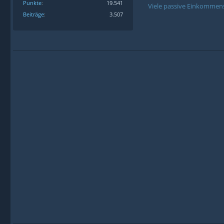
Punkte
19.541
Viele passive Einkommens
Beiträge
3.507