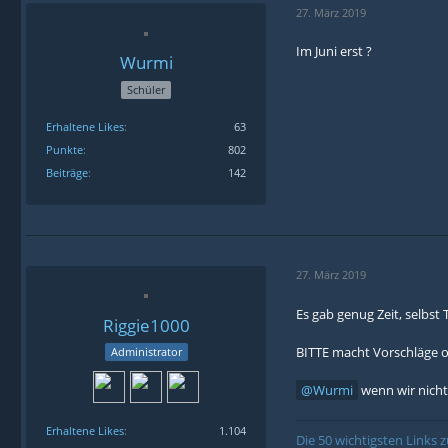
27. März 2019
Im Juni erst ?
Wurmi
Schüler
Erhaltene Likes
63
Punkte
802
Beiträge
142
27. März 2019
Es gab genug Zeit, selbs
Riggie1000
BITTE macht Vorschläge 
Administrator
Wurmi
wenn wir nicht 
Erhaltene Likes
1.104
Die 50 wichtigsten Links