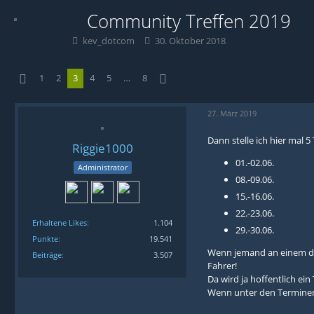
Community Treffen 2019
kev_dotcom
30. Oktober 2018
1
2
3
4
5
…
8
27. März 2019
Dann stelle ich hier mal 
Riggie1000
01.-02.06.
Administrator
08.-09.06.
15.-16.06.
22.-23.06.
Erhaltene Likes
1.104
29.-30.06.
Punkte
19.541
Wenn jemand an einem die
Beiträge
3.507
Fahrer!
Da wird ja hoffentlich ein
Wenn unter den Terminen 