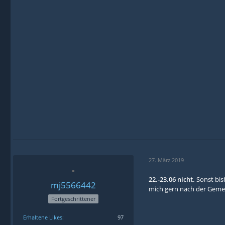
27. März 2019
22.-23.06 nicht.
Sonst bish
mj5566442
mich gern nach der Gemei
Fortgeschrittener
Erhaltene Likes
97