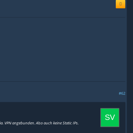
#62
ia. VPN angebunden. Also auch keine Static IPs.