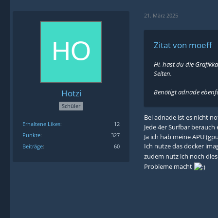
21. März 2025
Zitat von moeff
Hi, hast du die Grafik
Seiten.
Hotzi
Benötigt adnade ebenfa
Schüler
Bei
adnade ist es nicht n
Erhaltene Likes
12
Jede 4er Surfbar berauch 
Punkte
327
Ja ich hab meine APU (gpu
Ich nutze das docker ima
Beiträge
60
zudem nutz ich noch dies
Probleme macht