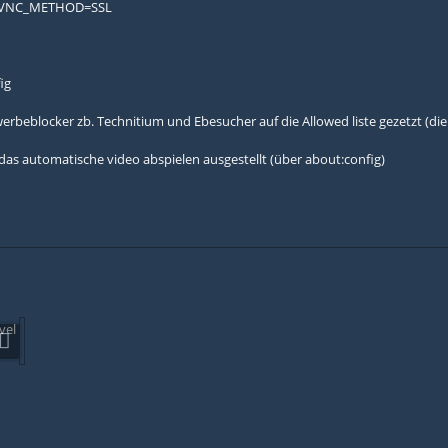
_VNC_METHOD=SSL
ig
werbeblocker zb. Technitium und Ebesucher auf die Allowed liste gezetzt (
h das automatische video abspielen ausgestellt (über about:config)
vel