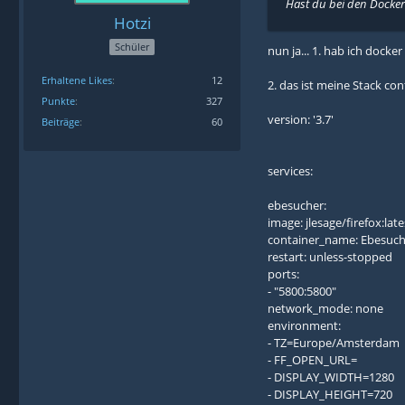
Hast du bei den Docker 
Hotzi
Schüler
nun ja... 1. hab ich docker 
Erhaltene Likes
12
2. das ist meine Stack con
Punkte
327
version: '3.7'
Beiträge
60
services:
ebesucher:
image: jlesage/firefox:late
container_name: Ebesuch
restart: unless-stopped
ports:
- "5800:5800"
network_mode: none
environment:
- TZ=Europe/Amsterdam
- FF_OPEN_URL=
- DISPLAY_WIDTH=1280
- DISPLAY_HEIGHT=720