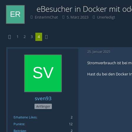
eBesucher in Docker mit o
ErsterImChat
5. März 2023
Unerledigt
1
2
3
4
25. Januar 2025
Stromverbrauch ist bei mi
Hast du bei den Docker In
sven93
Anfänger
Erhaltene Likes
2
Punkte
12
Beiträge
2