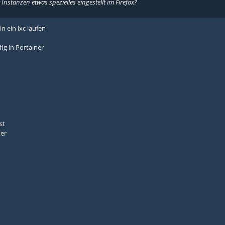
Instanzen etwas spezielles eingestellt im Firefox?
in ein lxc laufen
fig in Portainer
st
er