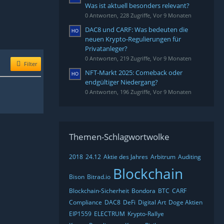
Was ist aktuell besonders relevant?
0 Antworten, 228 Zugriffe, Vor 9 Monaten
DAC8 und CARF: Was bedeuten die
neuen Krypto-Regulierungen für
Privatanleger?
0 Antworten, 219 Zugriffe, Vor 9 Monaten
Filter
NFT-Markt 2025: Comeback oder
endgültiger Niedergang?
0 Antworten, 196 Zugriffe, Vor 9 Monaten
Themen-Schlagwortwolke
2018
24.12
Aktie des Jahres
Arbitrum
Auditing
Blockchain
Bison
Bitrad.io
Blockchain-Sicherheit
Bondora
BTC
CARF
Compliance
DAC8
DeFi
Digital Art
Doge Aktien
EIP1559
ELECTRUM
Krypto-Rallye