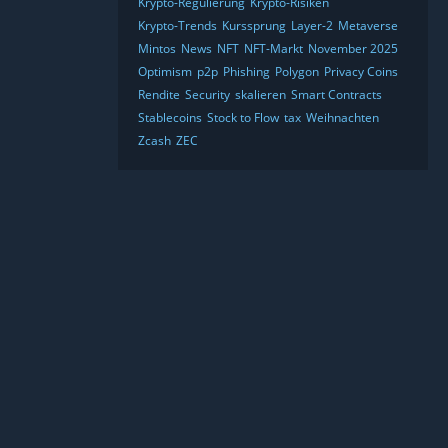
Krypto-Regulierung
Krypto-Risiken
Krypto-Trends
Kurssprung
Layer-2
Metaverse
Mintos
News
NFT
NFT-Markt
November 2025
Optimism
p2p
Phishing
Polygon
Privacy Coins
Rendite
Security
skalieren
Smart Contracts
Stablecoins
Stock to Flow
tax
Weihnachten
Zcash
ZEC