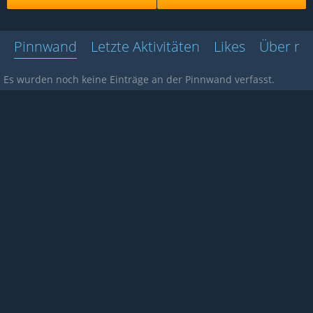
Pinnwand
Letzte Aktivitäten
Likes
Über mi
Es wurden noch keine Einträge an der Pinnwand verfasst.