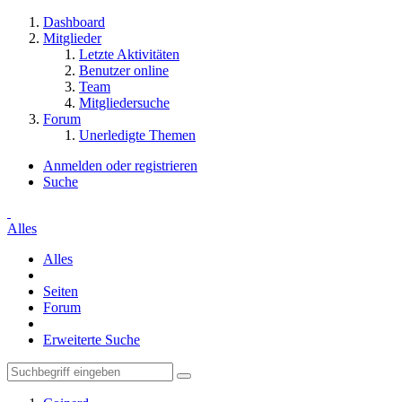
Dashboard
Mitglieder
Letzte Aktivitäten
Benutzer online
Team
Mitgliedersuche
Forum
Unerledigte Themen
Anmelden oder registrieren
Suche
Alles
Alles
Seiten
Forum
Erweiterte Suche